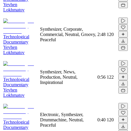
Yevhen
Lokhmatov
Synthesizer, Corporate,
Commercial, Neutral, Groovy,
2:48
120
Technological
Peaceful
Documentary
Yevhen
Lokhmatov
Synthesizer, News,
Production, Neutral,
0:56
122
Technological
Inspirational
Documentary
Yevhen
Lokhmatov
Electronic, Synthesizer,
Drummachine, Neutral,
0:40
120
Technological
Peaceful
Documentary