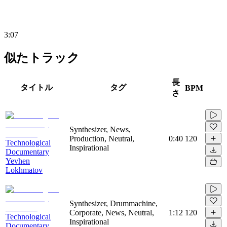
3:07
似たトラック
長
タイトル
タグ
BPM
さ
Synthesizer, News,
Production, Neutral,
0:40
120
Technological
Inspirational
Documentary
Yevhen
Lokhmatov
Synthesizer, Drummachine,
Corporate, News, Neutral,
1:12
120
Technological
Inspirational
Documentary