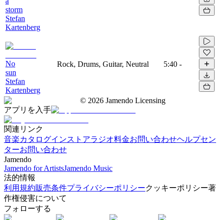
a
storm
Stefan
Kartenberg
No
Rock, Drums, Guitar, Neutral
5:40
-
sun
Stefan
Kartenberg
©
2026
Jamendo Licensing
アプリを入手
関連リンク
音楽カタログ
インストアラジオ
料金
お問い合わせ
ヘルプセン
ター
お問い合わせ
Jamendo
Jamendo for Artists
Jamendo Music
法的情報
利用規約
販売条件
プライバシーポリシー
クッキーポリシー
著
作権侵害について
フォローする