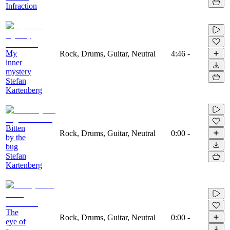
Infraction
My
Rock, Drums, Guitar, Neutral
4:46
-
inner
mystery
Stefan
Kartenberg
Bitten
Rock, Drums, Guitar, Neutral
0:00
-
by the
bug
Stefan
Kartenberg
The
Rock, Drums, Guitar, Neutral
0:00
-
eye of