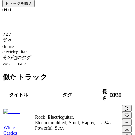
トラックを購入
0:00
2:47
楽器
drums
electricguitar
その他のタグ
vocal - male
似たトラック
長
タイトル
タグ
BPM
さ
Rock, Electricguitar,
Electroamplified, Sport, Happy,
2:24
-
White
Powerful, Sexy
Castles