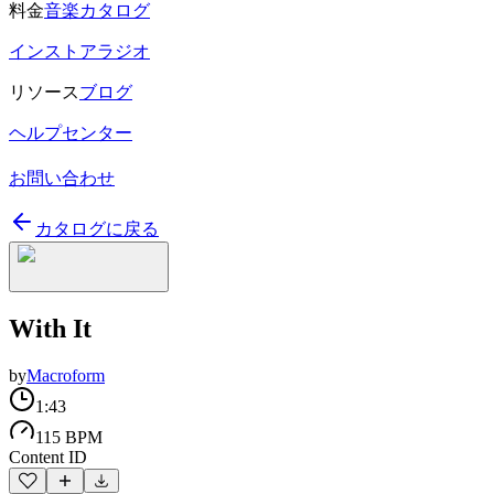
料金
音楽カタログ
インストアラジオ
リソース
ブログ
ヘルプセンター
お問い合わせ
カタログに戻る
With It
by
Macroform
1:43
115 BPM
Content ID