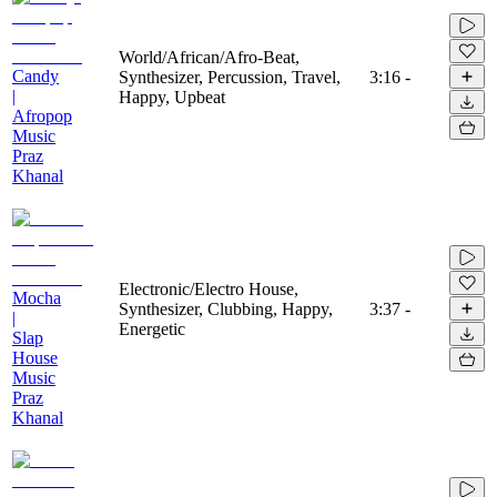
World/African/Afro-Beat,
Candy
Synthesizer, Percussion, Travel,
3:16
-
|
Happy, Upbeat
Afropop
Music
Praz
Khanal
Electronic/Electro House,
Mocha
Synthesizer, Clubbing, Happy,
3:37
-
|
Energetic
Slap
House
Music
Praz
Khanal