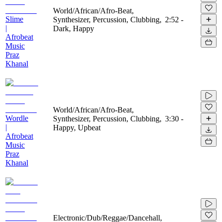
World/African/Afro-Beat,
Slime
Synthesizer, Percussion, Clubbing,
2:52
-
|
Dark, Happy
Afrobeat
Music
Praz
Khanal
World/African/Afro-Beat,
Wordle
Synthesizer, Percussion, Clubbing,
3:30
-
|
Happy, Upbeat
Afrobeat
Music
Praz
Khanal
Electronic/Dub/Reggae/Dancehall,