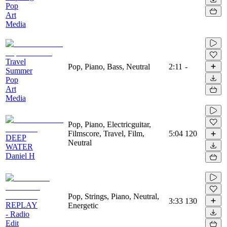
Pop
Art
Media
Travel
Pop, Piano, Bass, Neutral
2:11
-
Summer
Pop
Art
Media
Pop, Piano, Electricguitar,
Filmscore, Travel, Film,
5:04
120
DEEP
Neutral
WATER
Daniel H
Pop, Strings, Piano, Neutral,
3:33
130
REPLAY
Energetic
- Radio
Edit