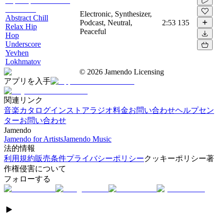
Electronic, Synthesizer,
Abstract Chill
Podcast, Neutral,
2:53
135
Relax Hip
Peaceful
Hop
Underscore
Yevhen
Lokhmatov
©
2026
Jamendo Licensing
アプリを入手
関連リンク
音楽カタログ
インストアラジオ
料金
お問い合わせ
ヘルプセン
ター
お問い合わせ
Jamendo
Jamendo for Artists
Jamendo Music
法的情報
利用規約
販売条件
プライバシーポリシー
クッキーポリシー
著
作権侵害について
フォローする