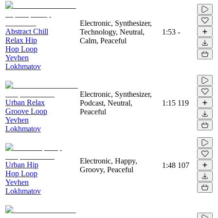
Electronic, Synthesizer,
Abstract Chill
Technology, Neutral,
1:53
-
Relax Hip
Calm, Peaceful
Hop Loop
Yevhen
Lokhmatov
Electronic, Synthesizer,
Urban Relax
Podcast, Neutral,
1:15
119
Groove Loop
Peaceful
Yevhen
Lokhmatov
Electronic, Happy,
Urban Hip
1:48
107
Groovy, Peaceful
Hop Loop
Yevhen
Lokhmatov