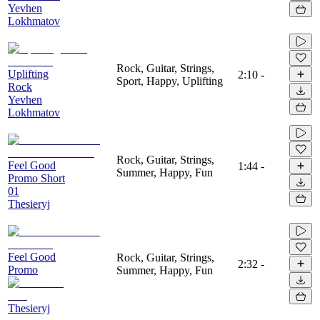
Yevhen
Lokhmatov
Rock, Guitar, Strings,
Uplifting
2:10
-
Sport, Happy, Uplifting
Rock
Yevhen
Lokhmatov
Rock, Guitar, Strings,
Feel Good
1:44
-
Summer, Happy, Fun
Promo Short
01
Thesieryj
Feel Good
Rock, Guitar, Strings,
2:32
-
Promo
Summer, Happy, Fun
Thesieryj