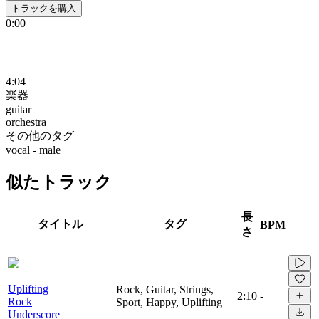
トラックを購入
0:00
4:04
楽器
guitar
orchestra
その他のタグ
vocal - male
似たトラック
長
タイトル
タグ
BPM
さ
Uplifting
Rock, Guitar, Strings,
2:10
-
Rock
Sport, Happy, Uplifting
Underscore