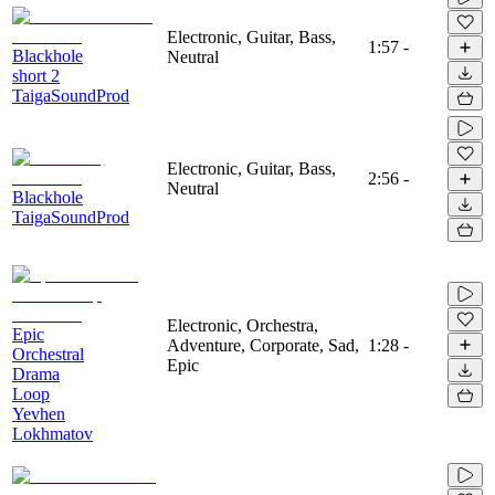
Electronic, Guitar, Bass,
1:57
-
Blackhole
Neutral
short 2
TaigaSoundProd
Electronic, Guitar, Bass,
2:56
-
Neutral
Blackhole
TaigaSoundProd
Electronic, Orchestra,
Epic
Adventure, Corporate, Sad,
1:28
-
Orchestral
Epic
Drama
Loop
Yevhen
Lokhmatov