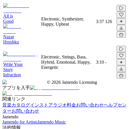
All is
Electronic, Synthesizer,
Good
3:37
126
Happy, Upbeat
Nazar
Hrushko
Electronic, Strings, Bass,
Hybrid, Emotional, Happy,
3:10
-
Write Your
Energetic
Story
Infraction
©
2026
Jamendo Licensing
アプリを入手
関連リンク
音楽カタログ
インストアラジオ
料金
お問い合わせ
ヘルプセン
ター
お問い合わせ
Jamendo
Jamendo for Artists
Jamendo Music
法的情報