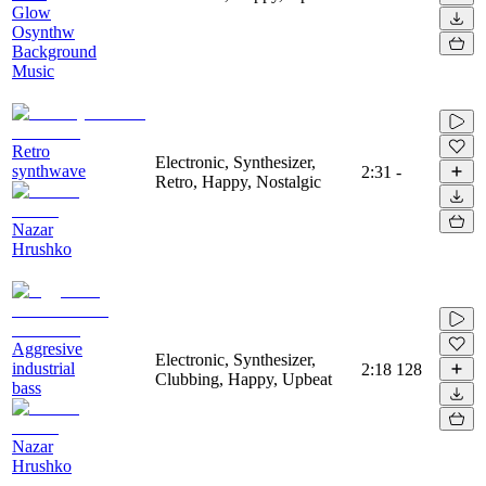
Glow
Osynthw
Background
Music
Retro
Electronic, Synthesizer,
synthwave
2:31
-
Retro, Happy, Nostalgic
Nazar
Hrushko
Aggresive
Electronic, Synthesizer,
industrial
2:18
128
Clubbing, Happy, Upbeat
bass
Nazar
Hrushko