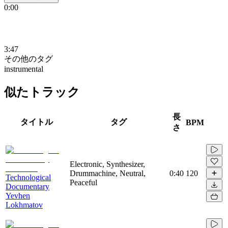
0:00
3:47
その他のタグ
instrumental
似たトラック
長
タイトル
タグ
BPM
さ
Electronic, Synthesizer,
Drummachine, Neutral,
0:40
120
Technological
Peaceful
Documentary
Yevhen
Lokhmatov