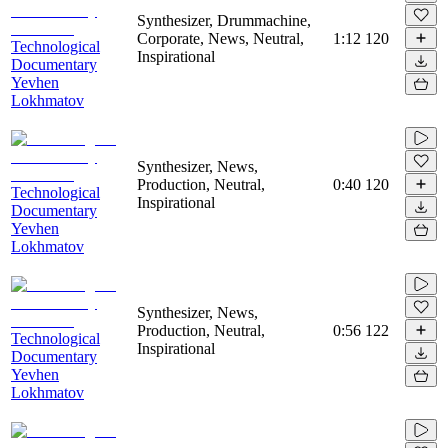
Synthesizer, Drummachine,
Corporate, News, Neutral,
1:12
120
Technological
Inspirational
Documentary
Yevhen
Lokhmatov
Synthesizer, News,
Production, Neutral,
0:40
120
Technological
Inspirational
Documentary
Yevhen
Lokhmatov
Synthesizer, News,
Production, Neutral,
0:56
122
Technological
Inspirational
Documentary
Yevhen
Lokhmatov