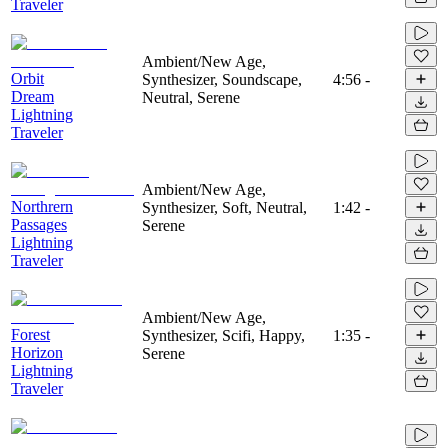
Traveler
Ambient/New Age,
Orbit
Synthesizer, Soundscape,
4:56
-
Dream
Neutral, Serene
Lightning
Traveler
Ambient/New Age,
Northrern
Synthesizer, Soft, Neutral,
1:42
-
Passages
Serene
Lightning
Traveler
Ambient/New Age,
Forest
Synthesizer, Scifi, Happy,
1:35
-
Horizon
Serene
Lightning
Traveler