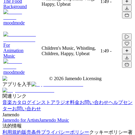
The Food
1:49
-
Happy, Upbeat
Background
moodmode
For
Children's Music, Whistling,
Animation
1:49
-
Children, Happy, Upbeat
Music
moodmode
©
2026
Jamendo Licensing
アプリを入手
関連リンク
音楽カタログ
インストアラジオ
料金
お問い合わせ
ヘルプセン
ター
お問い合わせ
Jamendo
Jamendo for Artists
Jamendo Music
法的情報
利用規約
販売条件
プライバシーポリシー
クッキーポリシー
著