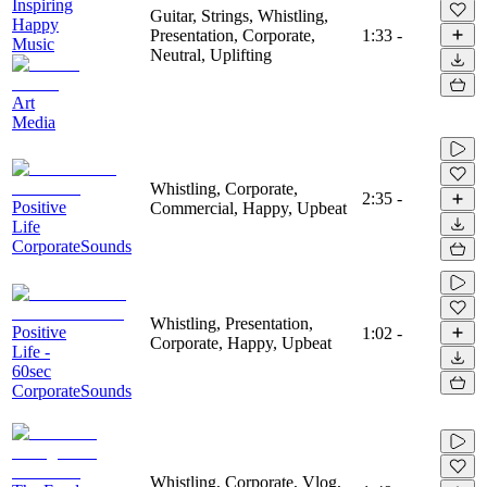
Inspiring
Guitar, Strings, Whistling,
Happy
Presentation, Corporate,
1:33
-
Music
Neutral, Uplifting
Art
Media
Whistling, Corporate,
2:35
-
Positive
Commercial, Happy, Upbeat
Life
CorporateSounds
Whistling, Presentation,
Positive
1:02
-
Corporate, Happy, Upbeat
Life -
60sec
CorporateSounds
Whistling, Corporate, Vlog,