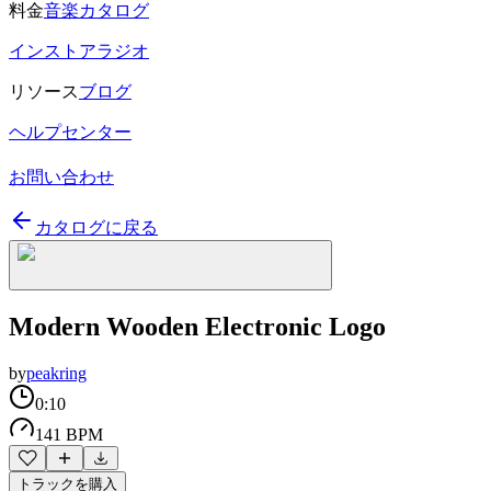
料金
音楽カタログ
インストアラジオ
リソース
ブログ
ヘルプセンター
お問い合わせ
カタログに戻る
Modern Wooden Electronic Logo
by
peakring
0:10
141 BPM
トラックを購入