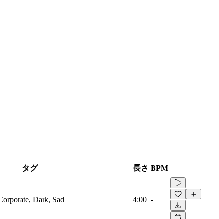
タグ
長さ
BPM
 Corporate, Dark, Sad
4:00
-