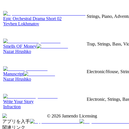
Strings, Piano, Advent
Epic Orchestral Drama Short 02
Yevhen Lokhmatov
Trap, Strings, Bass, V
Smells OF Money
Nazar Hrushko
Electronic/House, Stri
Manuscript
Nazar Hrushko
Electronic, Strings, B
Write Your Story
Infraction
©
2026
Jamendo Licensing
アプリを入手
関連リンク