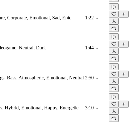
ure, Corporate, Emotional, Sad, Epic
1:22
-
ideogame, Neutral, Dark
1:44
-
ngs, Bass, Atmospheric, Emotional, Neutral
2:50
-
ass, Hybrid, Emotional, Happy, Energetic
3:10
-