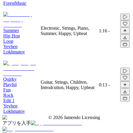
ForestMusic
Electronic, Strings, Piano,
Summer
1:16
-
Summer, Happy, Upbeat
Hip Hop
Loop
Yevhen
Lokhmatov
Quirky
Guitar, Strings, Children,
Playful
0:13
-
Introdcution, Happy, Upbeat
Fun
Rock
Edit 1
Yevhen
Lokhmatov
©
2026
Jamendo Licensing
アプリを入手