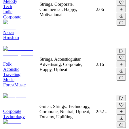
Melody
Strings, Corporate,
Tech
Commercial, Happy,
2:06
-
Indie
Motivational
Corporate
Nazar
Hrushko
Strings, Acousticguitar,
Folk
Advertising, Corporate,
2:16
-
Acoustic
Happy, Upbeat
Traveling
Music
ForestMusic
Guitar, Strings, Technology,
Corporate
Corporate, Neutral, Upbeat,
2:52
-
Technology
Dreamy, Uplifting