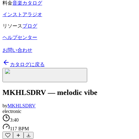
料金
音楽カタログ
インストアラジオ
リソース
ブログ
ヘルプセンター
お問い合わせ
カタログに戻る
MKHLSDRV — melodic vibe
by
MKHLSDRV
electronic
3:40
117 BPM