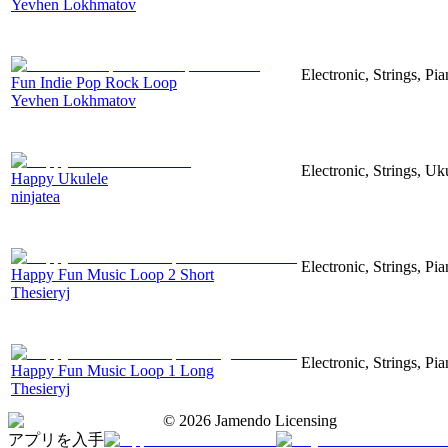
Yevhen Lokhmatov
Electronic, Strings, Pi
Fun Indie Pop Rock Loop
Yevhen Lokhmatov
Electronic, Strings, U
Happy Ukulele
ninjatea
Electronic, Strings, Pi
Happy Fun Music Loop 2 Short
Thesieryj
Electronic, Strings, Pi
Happy Fun Music Loop 1 Long
Thesieryj
©
2026
Jamendo Licensing
アプリを入手