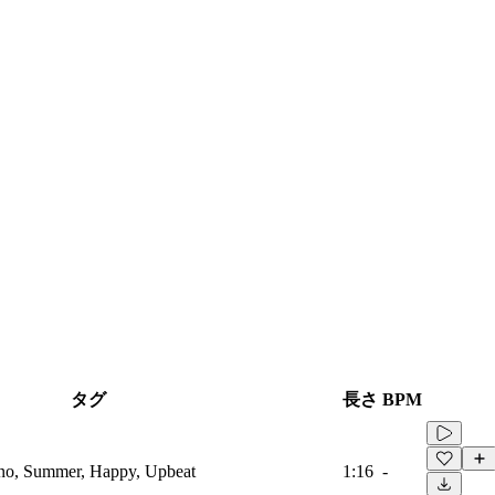
タグ
長さ
BPM
iano, Summer, Happy, Upbeat
1:16
-