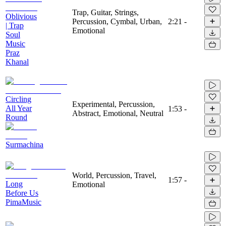
Trap, Guitar, Strings,
Oblivious
Percussion, Cymbal, Urban,
2:21
-
| Trap
Emotional
Soul
Music
Praz
Khanal
Circling
Experimental, Percussion,
All Year
1:53
-
Abstract, Emotional, Neutral
Round
Surmachina
World, Percussion, Travel,
1:57
-
Long
Emotional
Before Us
PimaMusic