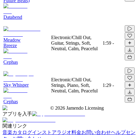
Future Beats)
Databend
Electronic/Chill Out,
Meadow
Guitar, Strings, Soft,
1:59
-
Breeze
Neutral, Calm, Peaceful
Cephas
Electronic/Chill Out,
Sky Whisper
Strings, Piano, Soft,
1:29
-
Neutral, Calm, Peaceful
Cephas
©
2026
Jamendo Licensing
アプリを入手
関連リンク
音楽カタログ
インストアラジオ
料金
お問い合わせ
ヘルプセン