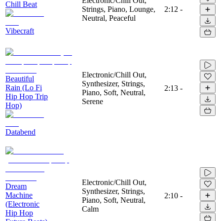
Electronic/Chill Out,
Chill Beat
Strings, Piano, Lounge,
2:12
-
Neutral, Peaceful
Vibecraft
Electronic/Chill Out,
Beautiful
Synthesizer, Strings,
Rain (Lo Fi
2:13
-
Piano, Soft, Neutral,
Hip Hop Trip
Serene
Hop)
Databend
Electronic/Chill Out,
Dream
Synthesizer, Strings,
Machine
2:10
-
Piano, Soft, Neutral,
(Electronic
Calm
Hip Hop