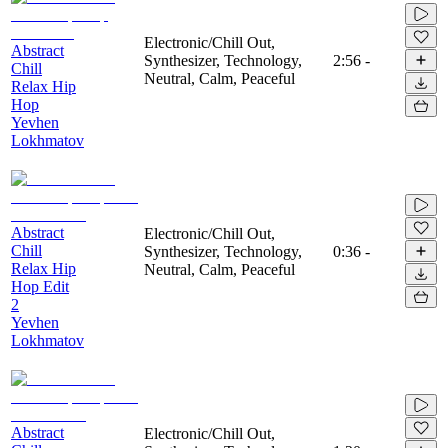
Electronic/Chill Out,
Abstract
Synthesizer, Technology,
2:56
-
Chill
Neutral, Calm, Peaceful
Relax Hip
Hop
Yevhen
Lokhmatov
Abstract
Electronic/Chill Out,
Chill
Synthesizer, Technology,
0:36
-
Relax Hip
Neutral, Calm, Peaceful
Hop Edit
2
Yevhen
Lokhmatov
Abstract
Electronic/Chill Out,