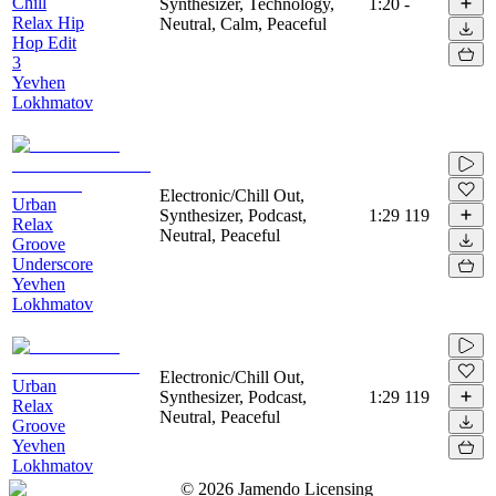
Chill
Synthesizer, Technology,
1:20
-
Relax Hip
Neutral, Calm, Peaceful
Hop Edit
3
Yevhen
Lokhmatov
Electronic/Chill Out,
Urban
Synthesizer, Podcast,
1:29
119
Relax
Neutral, Peaceful
Groove
Underscore
Yevhen
Lokhmatov
Electronic/Chill Out,
Urban
Synthesizer, Podcast,
1:29
119
Relax
Neutral, Peaceful
Groove
Yevhen
Lokhmatov
©
2026
Jamendo Licensing