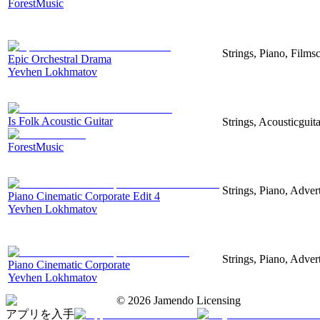
ForestMusic
Strings, Piano, Filmsc
Epic Orchestral Drama
Yevhen Lokhmatov
Is Folk Acoustic Guitar
Strings, Acousticguit
ForestMusic
Strings, Piano, Advert
Piano Cinematic Corporate Edit 4
Yevhen Lokhmatov
Strings, Piano, Advert
Piano Cinematic Corporate
Yevhen Lokhmatov
©
2026
Jamendo Licensing
アプリを入手