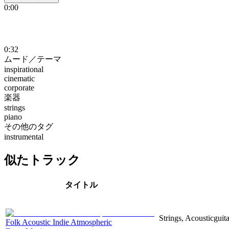
0:00
0:32
ムード／テーマ
inspirational
cinematic
corporate
楽器
strings
piano
その他のタグ
instrumental
似たトラック
タイトル
Strings, Acousticguita
Folk Acoustic Indie Atmospheric