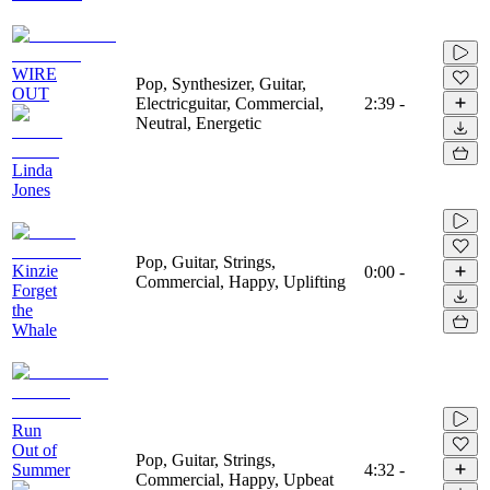
WIRE
Pop, Synthesizer, Guitar,
OUT
Electricguitar, Commercial,
2:39
-
Neutral, Energetic
Linda
Jones
Pop, Guitar, Strings,
Kinzie
0:00
-
Commercial, Happy, Uplifting
Forget
the
Whale
Run
Out of
Pop, Guitar, Strings,
Summer
4:32
-
Commercial, Happy, Upbeat