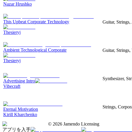
Nazar Hrushko
This Upbeat Corporate Technology
Guitar, Strings
Thesieryj
Ambient Technological Corporate
Guitar, Strings
Thesieryj
Synthesizer, St
Advertising Intro
Vibecraft
Strings, Corpor
Eternal Motivation
Kirill Kharchenko
©
2026
Jamendo Licensing
アプリを入手