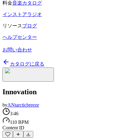
料金
音楽カタログ
インストアラジオ
リソース
ブログ
ヘルプセンター
お問い合わせ
カタログに戻る
Innovation
by
ANtarcticbreeze
3:46
110 BPM
Content ID