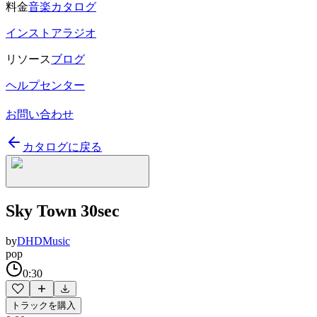
料金
音楽カタログ
インストアラジオ
リソース
ブログ
ヘルプセンター
お問い合わせ
カタログに戻る
Sky Town 30sec
by
DHDMusic
pop
0:30
トラックを購入