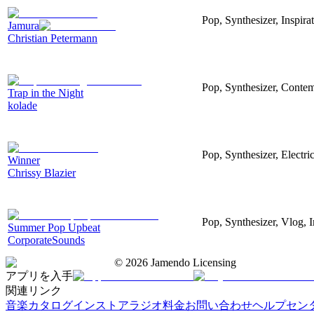
Pop, Synthesizer, Inspira
Jamura
Christian Petermann
Pop, Synthesizer, Contem
Trap in the Night
kolade
Pop, Synthesizer, Electr
Winner
Chrissy Blazier
Pop, Synthesizer, Vlog, I
Summer Pop Upbeat
CorporateSounds
©
2026
Jamendo Licensing
アプリを入手
関連リンク
音楽カタログ
インストアラジオ
料金
お問い合わせ
ヘルプセン