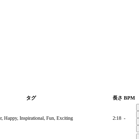
タグ
長さ
BPM
, Happy, Inspirational, Fun, Exciting
2:18
-