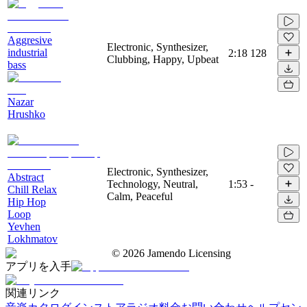
Aggresive
Electronic, Synthesizer,
industrial
2:18
128
Clubbing, Happy, Upbeat
bass
Nazar
Hrushko
Electronic, Synthesizer,
Abstract
Technology, Neutral,
1:53
-
Chill Relax
Calm, Peaceful
Hip Hop
Loop
Yevhen
Lokhmatov
©
2026
Jamendo Licensing
アプリを入手
関連リンク