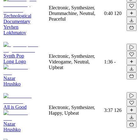
Electronic, Synthesizer,
Drummachine, Neutral,
0:40
120
Technological
Peaceful
Documentary
Yevhen
Lokhmatov
Synth Pop
Electronic, Synthesizer,
Long Logo
Videogame, Neutral,
1:36
-
Upbeat
Nazar
Hrushko
All is Good
Electronic, Synthesizer,
3:37
126
Happy, Upbeat
Nazar
Hrushko