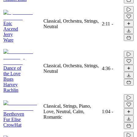
Classical, Orchestra, Strings,
Epic
2:11
-
Neutral
Ascend
Jerry
Ware
Classical, Orchestra, Strings,
Dance of
4:36
-
Neutral
the Love
Bugs
Harvey
Rachlin
Classical, Strings, Piano,
Love, Neutral, Calm,
1:04
-
Beethoven
Romantic
Fur Elise
CrowHat