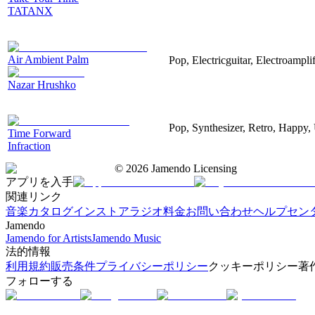
TATANX
Air Ambient Palm
Pop, Electricguitar, Electroamplif
Nazar Hrushko
Pop, Synthesizer, Retro, Happy, 
Time Forward
Infraction
©
2026
Jamendo Licensing
アプリを入手
関連リンク
音楽カタログ
インストアラジオ
料金
お問い合わせ
ヘルプセン
Jamendo
Jamendo for Artists
Jamendo Music
法的情報
利用規約
販売条件
プライバシーポリシー
クッキーポリシー
著
フォローする