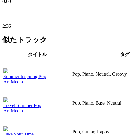
0:00
2:36
似たトラック
タイトル
タグ
Pop, Piano, Neutral, Groovy
Summer Inspiring Pop
Art Media
Pop, Piano, Bass, Neutral
Travel Summer Pop
Art Media
Pop, Guitar, Happy
Take Your Time