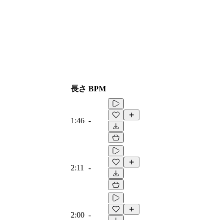
長さ
BPM
1:46
-
2:11
-
2:00
-