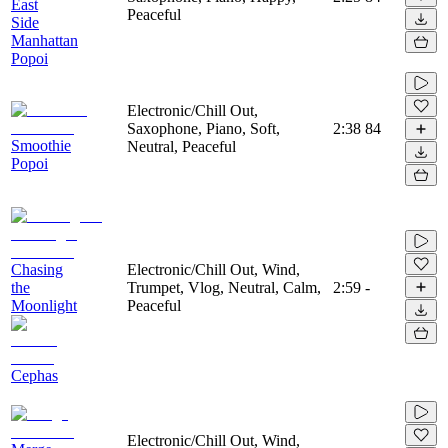
East
Peaceful
Side
Manhattan
Popoi
Electronic/Chill Out,
Saxophone, Piano, Soft,
2:38
84
Smoothie
Neutral, Peaceful
Popoi
Chasing
Electronic/Chill Out, Wind,
the
Trumpet, Vlog, Neutral, Calm,
2:59
-
Moonlight
Peaceful
Cephas
Electronic/Chill Out, Wind,