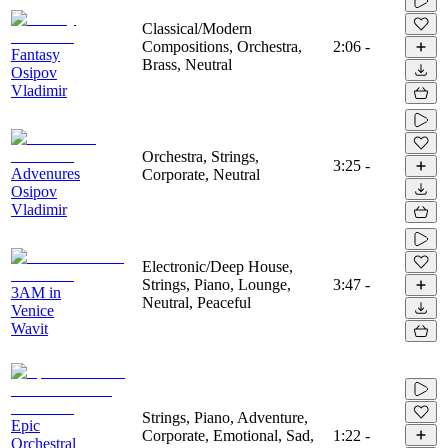
Classical/Modern
Compositions, Orchestra,
2:06
-
Fantasy
Brass, Neutral
Osipov
Vladimir
Orchestra, Strings,
3:25
-
Advenures
Corporate, Neutral
Osipov
Vladimir
Electronic/Deep House,
Strings, Piano, Lounge,
3:47
-
3AM in
Neutral, Peaceful
Venice
Wavit
Strings, Piano, Adventure,
Epic
Corporate, Emotional, Sad,
1:22
-
Orchestral