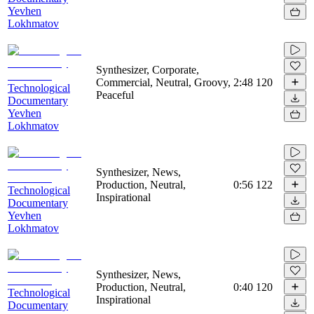
Yevhen
Lokhmatov
Synthesizer, Corporate,
Commercial, Neutral, Groovy,
2:48
120
Technological
Peaceful
Documentary
Yevhen
Lokhmatov
Synthesizer, News,
Production, Neutral,
0:56
122
Technological
Inspirational
Documentary
Yevhen
Lokhmatov
Synthesizer, News,
Production, Neutral,
0:40
120
Technological
Inspirational
Documentary