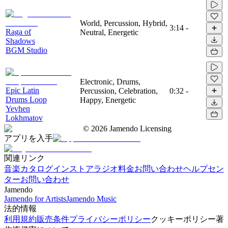
World, Percussion, Hybrid,
3:14
-
Raga of
Neutral, Energetic
Shadows
BGM Studio
Electronic, Drums,
Epic Latin
Percussion, Celebration,
0:32
-
Drums Loop
Happy, Energetic
Yevhen
Lokhmatov
©
2026
Jamendo Licensing
アプリを入手
関連リンク
音楽カタログ
インストアラジオ
料金
お問い合わせ
ヘルプセン
ター
お問い合わせ
Jamendo
Jamendo for Artists
Jamendo Music
法的情報
利用規約
販売条件
プライバシーポリシー
クッキーポリシー
著