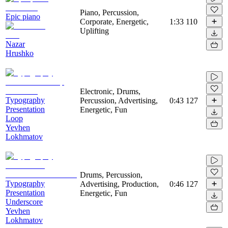
Piano, Percussion,
Epic piano
Corporate, Energetic,
1:33
110
Uplifting
Nazar
Hrushko
Electronic, Drums,
Typography
Percussion, Advertising,
0:43
127
Presentation
Energetic, Fun
Loop
Yevhen
Lokhmatov
Drums, Percussion,
Typography
Advertising, Production,
0:46
127
Presentation
Energetic, Fun
Underscore
Yevhen
Lokhmatov