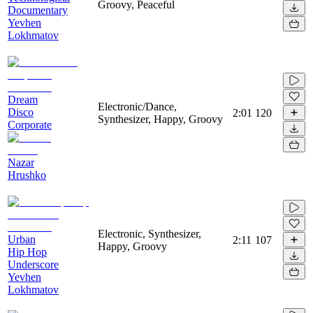
Groovy, Peaceful
Documentary
Yevhen
Lokhmatov
Dream
Electronic/Dance,
Disco
2:01
120
Synthesizer, Happy, Groovy
Corporate
Nazar
Hrushko
Electronic, Synthesizer,
Urban
2:11
107
Happy, Groovy
Hip Hop
Underscore
Yevhen
Lokhmatov