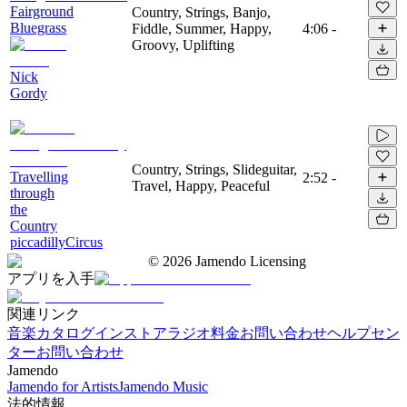
Fairground
Country, Strings, Banjo,
Bluegrass
Fiddle, Summer, Happy,
4:06
-
Groovy, Uplifting
Nick
Gordy
Country, Strings, Slideguitar,
Travelling
2:52
-
Travel, Happy, Peaceful
through
the
Country
piccadillyCircus
©
2026
Jamendo Licensing
アプリを入手
関連リンク
音楽カタログ
インストアラジオ
料金
お問い合わせ
ヘルプセン
ター
お問い合わせ
Jamendo
Jamendo for Artists
Jamendo Music
法的情報