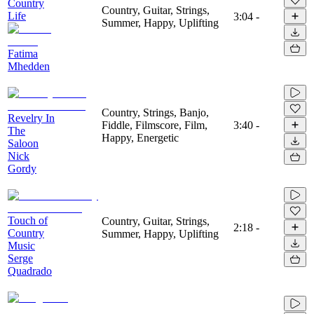
Country
Country, Guitar, Strings,
Life
3:04
-
Summer, Happy, Uplifting
Fatima
Mhedden
Country, Strings, Banjo,
Revelry In
Fiddle, Filmscore, Film,
3:40
-
The
Happy, Energetic
Saloon
Nick
Gordy
Touch of
Country, Guitar, Strings,
2:18
-
Country
Summer, Happy, Uplifting
Music
Serge
Quadrado