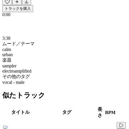
トラックを購入
0:00
3:38
ムード／テーマ
calm
urban
楽器
sampler
electroamplified
その他のタグ
vocal - male
似たトラック
長
タイトル
タグ
BPM
さ