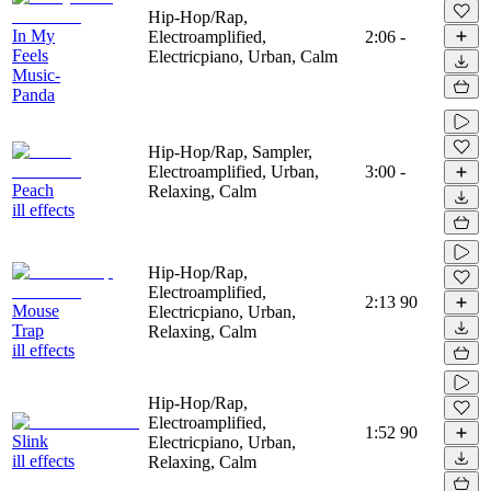
Hip-Hop/Rap,
In My
Electroamplified,
2:06
-
Feels
Electricpiano, Urban, Calm
Music-
Panda
Hip-Hop/Rap, Sampler,
Electroamplified, Urban,
3:00
-
Peach
Relaxing, Calm
ill effects
Hip-Hop/Rap,
Electroamplified,
2:13
90
Mouse
Electricpiano, Urban,
Trap
Relaxing, Calm
ill effects
Hip-Hop/Rap,
Electroamplified,
1:52
90
Slink
Electricpiano, Urban,
ill effects
Relaxing, Calm