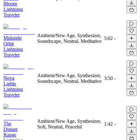
Bloom
Lightning
Traveler
Ambient/New Age, Synthesizer,
Midnight
5:02
-
Soundscape, Neutral, Meditative
Orbit
Lightning
Traveler
Ambient/New Age, Synthesizer,
Nova
3:50
-
Soundscape, Neutral, Meditative
Lights
Lightning
Traveler
Ambient/New Age, Synthesizer,
The
1:42
-
Soft, Neutral, Peaceful
Distant
Range