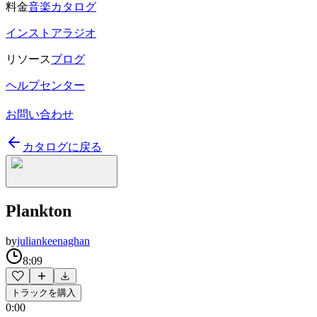
料金
音楽カタログ
インストアラジオ
リソース
ブログ
ヘルプセンター
お問い合わせ
カタログに戻る
Plankton
by
juliankeenaghan
8:09
トラックを購入
0:00