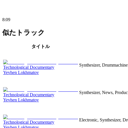
8:09
似たトラック
タイトル
Synthesizer, Drummachine, 
Technological Documentary
Yevhen Lokhmatov
Synthesizer, News, Producti
Technological Documentary
Yevhen Lokhmatov
Electronic, Synthesizer, D
Technological Documentary
Yevhen Lokhmatov