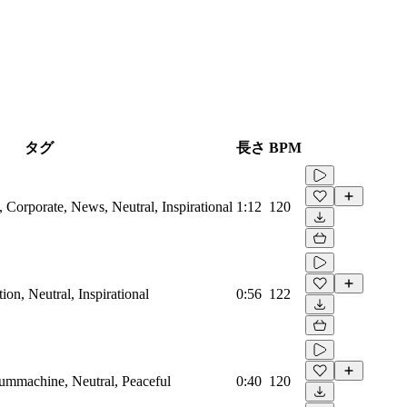
タグ
長さ
BPM
Corporate, News, Neutral, Inspirational
1:12
120
on, Neutral, Inspirational
0:56
122
rummachine, Neutral, Peaceful
0:40
120