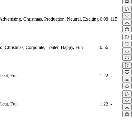
dvertising, Christmas, Production, Neutral, Exciting
0:08
115
no, Christmas, Corporate, Trailer, Happy, Fun
0:56
-
beat, Fun
1:22
-
beat, Fun
1:22
-