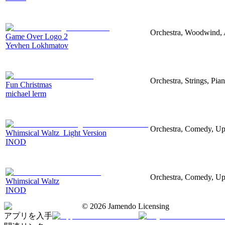
Orchestra, Woodwind, A
Game Over Logo 2
Yevhen Lokhmatov
Orchestra, Strings, Pia
Fun Christmas
michael lerm
Orchestra, Comedy, Up
Whimsical Waltz_Light Version
INOD
Orchestra, Comedy, Up
Whimsical Waltz
INOD
©
2026
Jamendo Licensing
アプリを入手