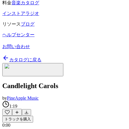
料金
音楽カタログ
インストアラジオ
リソース
ブログ
ヘルプセンター
お問い合わせ
カタログに戻る
Candlelight Carols
by
PineApple Music
1:19
トラックを購入
0:00