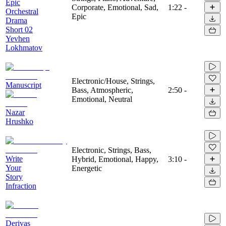
Epic
Corporate, Emotional, Sad,
1:22
-
Orchestral
Epic
Drama
Short 02
Yevhen
Lokhmatov
Electronic/House, Strings,
Manuscript
Bass, Atmospheric,
2:50
-
Emotional, Neutral
Nazar
Hrushko
Electronic, Strings, Bass,
Write
Hybrid, Emotional, Happy,
3:10
-
Your
Energetic
Story
Infraction
Derivas