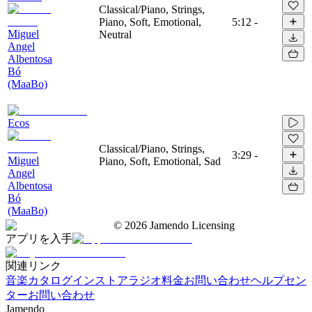
Classical/Piano, Strings,
Piano, Soft, Emotional,
5:12
-
Miguel
Neutral
Angel
Albentosa
Bó
(MaaBo)
Ecos
Classical/Piano, Strings,
3:29
-
Miguel
Piano, Soft, Emotional, Sad
Angel
Albentosa
Bó
(MaaBo)
©
2026
Jamendo Licensing
アプリを入手
関連リンク
音楽カタログ
インストアラジオ
料金
お問い合わせ
ヘルプセン
ター
お問い合わせ
Jamendo