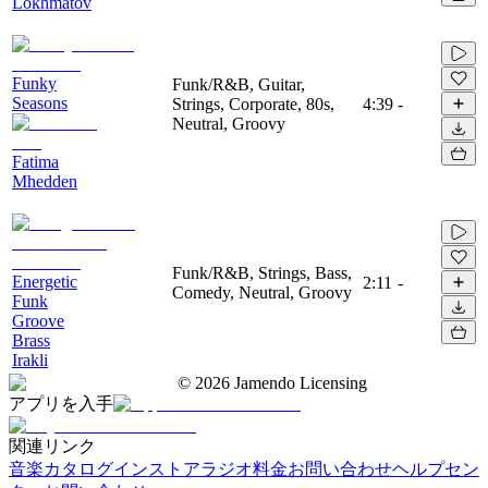
Lokhmatov
Funky
Funk/R&B, Guitar,
Seasons
Strings, Corporate, 80s,
4:39
-
Neutral, Groovy
Fatima
Mhedden
Funk/R&B, Strings, Bass,
Energetic
2:11
-
Comedy, Neutral, Groovy
Funk
Groove
Brass
Irakli
©
2026
Jamendo Licensing
アプリを入手
関連リンク
音楽カタログ
インストアラジオ
料金
お問い合わせ
ヘルプセン