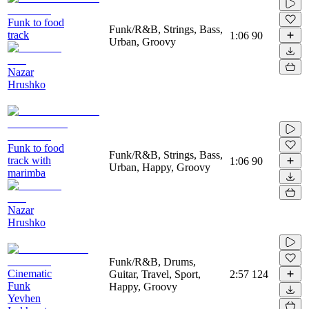
Funk to food
Funk/R&B, Strings, Bass,
track
1:06
90
Urban, Groovy
Nazar
Hrushko
Funk to food
Funk/R&B, Strings, Bass,
track with
1:06
90
Urban, Happy, Groovy
marimba
Nazar
Hrushko
Funk/R&B, Drums,
Cinematic
Guitar, Travel, Sport,
2:57
124
Funk
Happy, Groovy
Yevhen