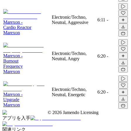
Electronic/Techno,
6:11
-
Marexon -
Neutral, Aggressive
Cardio Reactor
Marexon
Electronic/Techno,
Marexon -
6:20
-
Neutral, Angry
Burnout
Frequency
Marexon
Electronic/Techno,
6:20
-
Marexon -
Neutral, Energetic
Upgrade
Marexon
©
2026
Jamendo Licensing
アプリを入手
関連リンク