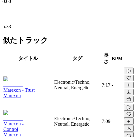
0:00
5:33
似たトラック
長
タイトル
タグ
BPM
さ
Electronic/Techno,
7:17
-
Neutral, Energetic
Marexon - Trust
Marexon
Electronic/Techno,
7:09
-
Marexon -
Neutral, Energetic
Control
Marexon