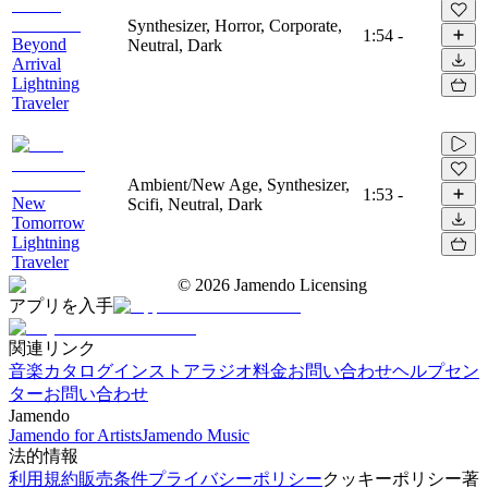
Synthesizer, Horror, Corporate,
1:54
-
Beyond
Neutral, Dark
Arrival
Lightning
Traveler
Ambient/New Age, Synthesizer,
1:53
-
New
Scifi, Neutral, Dark
Tomorrow
Lightning
Traveler
©
2026
Jamendo Licensing
アプリを入手
関連リンク
音楽カタログ
インストアラジオ
料金
お問い合わせ
ヘルプセン
ター
お問い合わせ
Jamendo
Jamendo for Artists
Jamendo Music
法的情報
利用規約
販売条件
プライバシーポリシー
クッキーポリシー
著