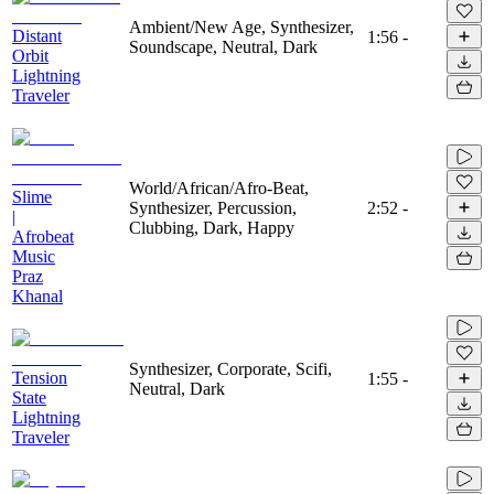
Ambient/New Age, Synthesizer,
Distant
1:56
-
Soundscape, Neutral, Dark
Orbit
Lightning
Traveler
World/African/Afro-Beat,
Slime
Synthesizer, Percussion,
2:52
-
|
Clubbing, Dark, Happy
Afrobeat
Music
Praz
Khanal
Synthesizer, Corporate, Scifi,
Tension
1:55
-
Neutral, Dark
State
Lightning
Traveler