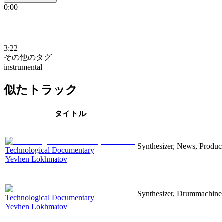
0:00
3:22
その他のタグ
instrumental
似たトラック
タイトル
Synthesizer, News, Producti
Technological Documentary
Yevhen Lokhmatov
Synthesizer, Drummachine, 
Technological Documentary
Yevhen Lokhmatov