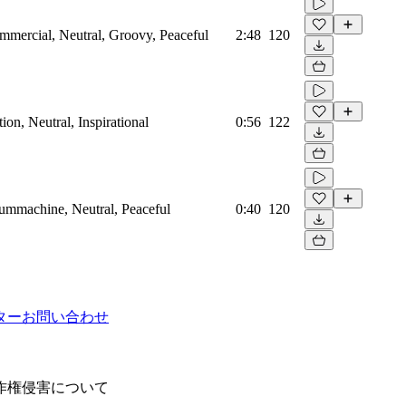
mmercial, Neutral, Groovy, Peaceful
2:48
120
on, Neutral, Inspirational
0:56
122
rummachine, Neutral, Peaceful
0:40
120
ター
お問い合わせ
作権侵害について