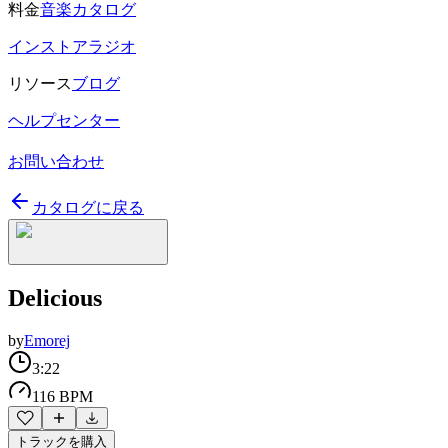
料金
音楽カタログ
インストアラジオ
リソース
ブログ
ヘルプセンター
お問い合わせ
カタログに戻る
Delicious
by
Emorej
3:22
116 BPM
トラックを購入