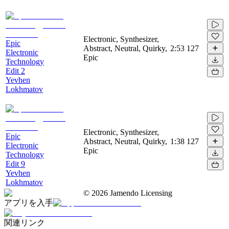
Electronic, Synthesizer,
Epic
Abstract, Neutral, Quirky,
2:53
127
Electronic
Epic
Technology
Edit 2
Yevhen
Lokhmatov
Electronic, Synthesizer,
Epic
Abstract, Neutral, Quirky,
1:38
127
Electronic
Epic
Technology
Edit 9
Yevhen
Lokhmatov
©
2026
Jamendo Licensing
アプリを入手
関連リンク