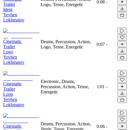
0:08
-
Trailer
Logo, Tense, Energetic
Ident
Yevhen
Lokhmatov
Cinematic
Drums, Percussion, Action,
0:07
-
Trailer
Logo, Tense, Energetic
Logo
Yevhen
Lokhmatov
Electronic, Drums,
Cinematic
Percussion, Action, Tense,
1:01
-
Trailer
Energetic
Loop
Yevhen
Lokhmatov
Drums, Percussion, Action,
Cinematic
0:06
-
Jingle, Tense, Energetic