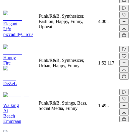
Funk/R&B, Synthesizer,
Fashion, Happy, Funny,
4:00
-
Elegant
Upbeat
Life
piccadillyCircus
Happy
Funk/R&B, Synthesizer,
Fire
1:52
117
Urban, Happy, Funny
DeZeL
Funk/R&B, Strings, Bass,
Walking
1:49
-
Social Media, Funny
At
Beach
Emmraan