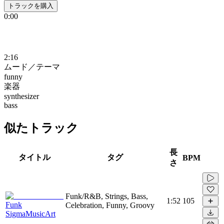
トラックを購入
0:00
2:16
ムード／テーマ
funny
楽器
synthesizer
bass
似たトラック
長
タイトル
タグ
BPM
さ
Funk/R&B, Strings, Bass,
1:52
105
Funk
Celebration, Funny, Groovy
SigmaMusicArt