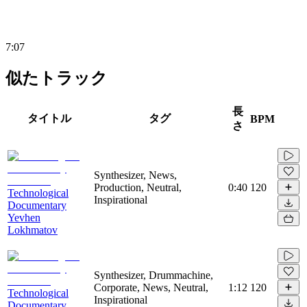
7:07
似たトラック
長
タイトル
タグ
BPM
さ
Synthesizer, News,
Production, Neutral,
0:40
120
Technological
Inspirational
Documentary
Yevhen
Lokhmatov
Synthesizer, Drummachine,
Corporate, News, Neutral,
1:12
120
Technological
Inspirational
Documentary