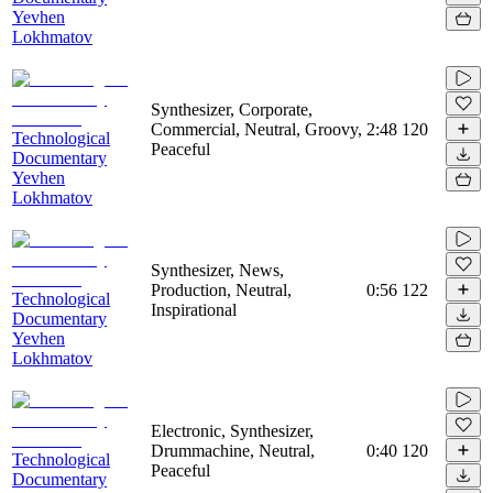
Yevhen
Lokhmatov
Synthesizer, Corporate,
Commercial, Neutral, Groovy,
2:48
120
Technological
Peaceful
Documentary
Yevhen
Lokhmatov
Synthesizer, News,
Production, Neutral,
0:56
122
Technological
Inspirational
Documentary
Yevhen
Lokhmatov
Electronic, Synthesizer,
Drummachine, Neutral,
0:40
120
Technological
Peaceful
Documentary