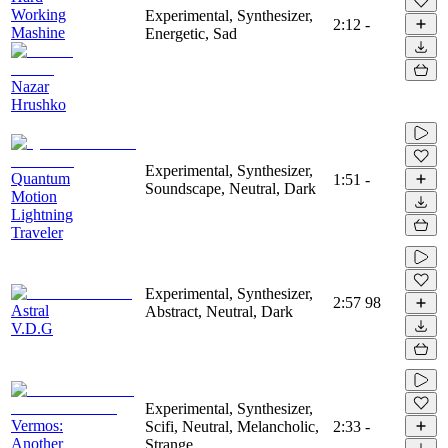
Working
Experimental, Synthesizer,
2:12
-
Mashine
Energetic, Sad
Nazar
Hrushko
Experimental, Synthesizer,
Quantum
1:51
-
Soundscape, Neutral, Dark
Motion
Lightning
Traveler
Experimental, Synthesizer,
2:57
98
Astral
Abstract, Neutral, Dark
V.D.G
Experimental, Synthesizer,
Vermos:
Scifi, Neutral, Melancholic,
2:33
-
Another
Strange