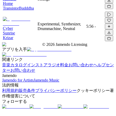
Home
TransistorBudddha
Experimental, Synthesizer,
5:56
-
Cyber
Drummachine, Neutral
Sunrise
Krizar
©
2026
Jamendo Licensing
アプリを入手
関連リンク
音楽カタログ
インストアラジオ
料金
お問い合わせ
ヘルプセン
ター
お問い合わせ
Jamendo
Jamendo for Artists
Jamendo Music
法的情報
利用規約
販売条件
プライバシーポリシー
クッキーポリシー
著
作権侵害について
フォローする