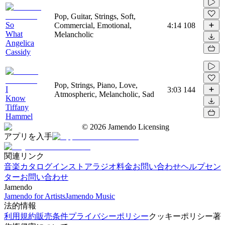
Pop, Guitar, Strings, Soft,
So
Commercial, Emotional,
4:14
108
What
Melancholic
Angelica
Cassidy
Pop, Strings, Piano, Love,
I
3:03
144
Atmospheric, Melancholic, Sad
Know
Tiffany
Hammel
©
2026
Jamendo Licensing
アプリを入手
関連リンク
音楽カタログ
インストアラジオ
料金
お問い合わせ
ヘルプセン
ター
お問い合わせ
Jamendo
Jamendo for Artists
Jamendo Music
法的情報
利用規約
販売条件
プライバシーポリシー
クッキーポリシー
著