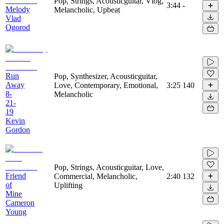
Pop, Strings, Acousticguitar, Vlog,
3:44
-
Melody
Melancholic, Upbeat
Vlad
Ogorod
Run
Pop, Synthesizer, Acousticguitar,
Away
Love, Contemporary, Emotional,
3:25
140
8-
Melancholic
21-
19
Kevin
Gordon
Pop, Strings, Acousticguitar, Love,
Friend
Commercial, Melancholic,
2:40
132
of
Uplifting
Mine
Cameron
Young