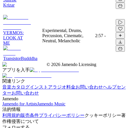
Krizar
Experimental, Drums,
VERMOS:
Percussion, Cinematic,
2:57
-
LOOK AT
Neutral, Melancholic
ME
TransistorBudddha
©
2026
Jamendo Licensing
アプリを入手
関連リンク
音楽カタログ
インストアラジオ
料金
お問い合わせ
ヘルプセン
ター
お問い合わせ
Jamendo
Jamendo for Artists
Jamendo Music
法的情報
利用規約
販売条件
プライバシーポリシー
クッキーポリシー
著
作権侵害について
フォローする