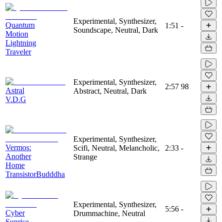
Experimental, Synthesizer,
Quantum
1:51
-
Soundscape, Neutral, Dark
Motion
Lightning
Traveler
Experimental, Synthesizer,
2:57
98
Astral
Abstract, Neutral, Dark
V.D.G
Experimental, Synthesizer,
Vermos:
Scifi, Neutral, Melancholic,
2:33
-
Another
Strange
Home
TransistorBudddha
Experimental, Synthesizer,
5:56
-
Cyber
Drummachine, Neutral
Sunrise