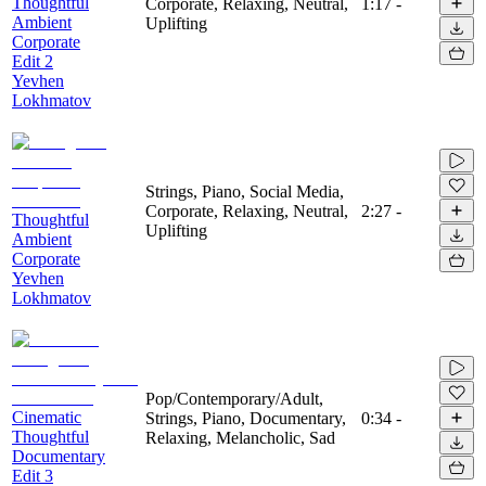
Thoughtful
Corporate, Relaxing, Neutral,
1:17
-
Ambient
Uplifting
Corporate
Edit 2
Yevhen
Lokhmatov
Strings, Piano, Social Media,
Corporate, Relaxing, Neutral,
2:27
-
Thoughtful
Uplifting
Ambient
Corporate
Yevhen
Lokhmatov
Pop/Contemporary/Adult,
Cinematic
Strings, Piano, Documentary,
0:34
-
Thoughtful
Relaxing, Melancholic, Sad
Documentary
Edit 3