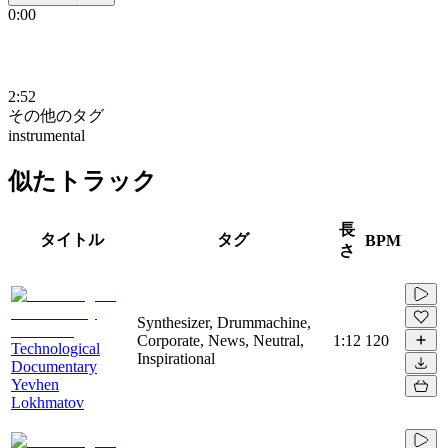
0:00
2:52
その他のタグ
instrumental
似たトラック
長
タイトル
タグ
BPM
さ
Synthesizer, Drummachine,
Corporate, News, Neutral,
1:12
120
Technological
Inspirational
Documentary
Yevhen
Lokhmatov