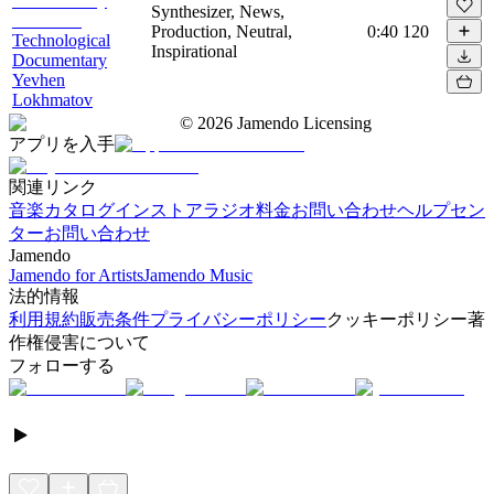
Synthesizer, News,
Production, Neutral,
0:40
120
Technological
Inspirational
Documentary
Yevhen
Lokhmatov
©
2026
Jamendo Licensing
アプリを入手
関連リンク
音楽カタログ
インストアラジオ
料金
お問い合わせ
ヘルプセン
ター
お問い合わせ
Jamendo
Jamendo for Artists
Jamendo Music
法的情報
利用規約
販売条件
プライバシーポリシー
クッキーポリシー
著
作権侵害について
フォローする