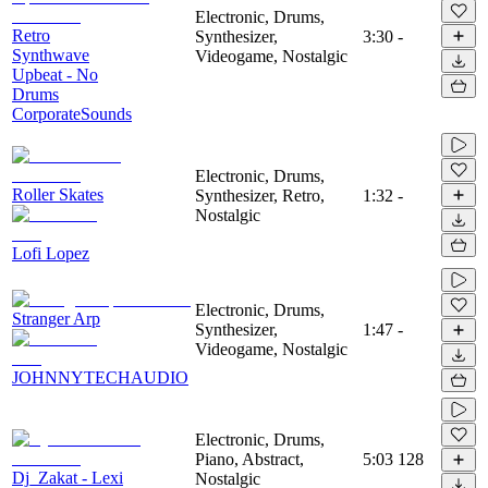
Electronic, Drums,
Retro
Synthesizer,
3:30
-
Synthwave
Videogame, Nostalgic
Upbeat - No
Drums
CorporateSounds
Electronic, Drums,
Roller Skates
Synthesizer, Retro,
1:32
-
Nostalgic
Lofi Lopez
Electronic, Drums,
Stranger Arp
Synthesizer,
1:47
-
Videogame, Nostalgic
JOHNNYTECHAUDIO
Electronic, Drums,
Piano, Abstract,
5:03
128
Dj_Zakat - Lexi
Nostalgic