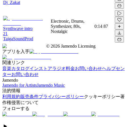
Dj_Zakat
Electronic, Drums,
Synthesizer, 80s,
0:14
87
Synthwave intro
Nostalgic
21
TaigaSoundProd
©
2026
Jamendo Licensing
アプリを入手
関連リンク
音楽カタログ
インストアラジオ
料金
お問い合わせ
ヘルプセン
ター
お問い合わせ
Jamendo
Jamendo for Artists
Jamendo Music
法的情報
利用規約
販売条件
プライバシーポリシー
クッキーポリシー
著
作権侵害について
フォローする