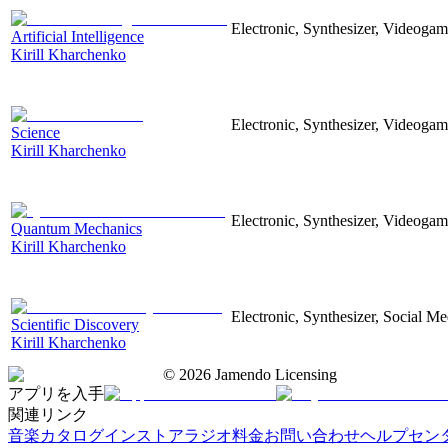
Electronic, Synthesizer, Videoga
Artificial Intelligence
Kirill Kharchenko
Electronic, Synthesizer, Videoga
Science
Kirill Kharchenko
Electronic, Synthesizer, Videoga
Quantum Mechanics
Kirill Kharchenko
Electronic, Synthesizer, Social M
Scientific Discovery
Kirill Kharchenko
©
2026
Jamendo Licensing
アプリを入手
関連リンク
音楽カタログ
インストアラジオ
料金
お問い合わせ
ヘルプセン