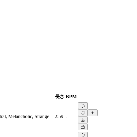
長さ
BPM
tral, Melancholic, Strange
2:59
-